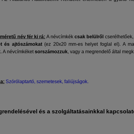
éretű név fér ki rá:
A névcímkék
csak belülről
cserélhetőek, 
et és ajtószámokat
(ez 20x20 mm-es helyet foglal el). A m
k. A névcímkéket
sorszámozzuk
, vagy a megrendelő által megkül
a:
Szórólaptartó
,
szemetesek
,
faliújságok
.
grendelésével és a szolgáltatásainkkal kapcsolat