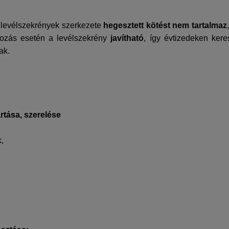
levélszekrények szerkezete
hegesztett kötést nem tartalmaz
kozás esetén a levélszekrény
javítható
, így évtizedeken ker
ak.
rtása, szerelése
,