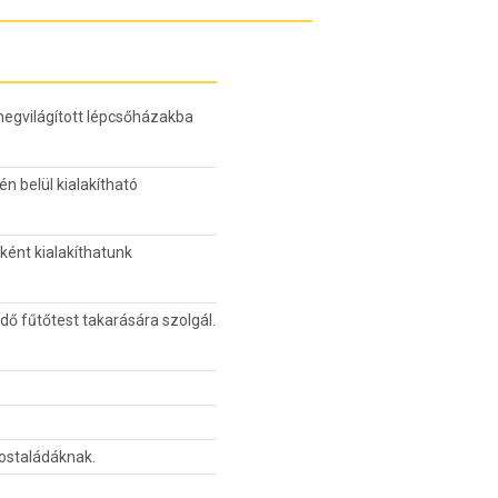
egvilágított lépcsőházakba
n belül kialakítható
ként kialakíthatunk
dő fűtőtest takarására szolgál.
postaládáknak.