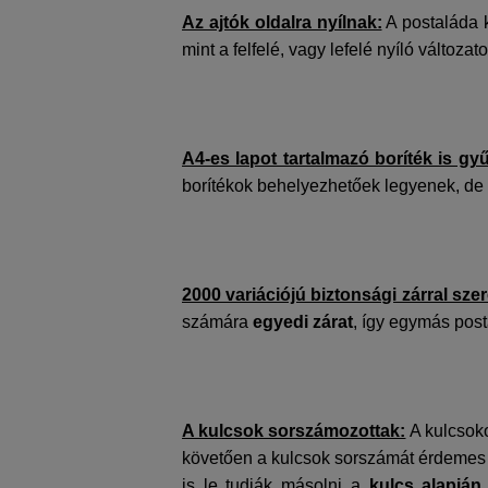
Az ajtók oldalra nyílnak:
A postaláda
mint a felfelé, vagy lefelé nyíló változat
A4-es lapot tartalmazó boríték is g
borítékok behelyezhetőek legyenek, de
2000 variációjú biztonsági zárral szer
számára
egyedi zárat
, így egymás pos
A kulcsok sorszámozottak:
A kulcsok
követően a kulcsok sorszámát érdeme
is le tudják másolni a
kulcs alapján