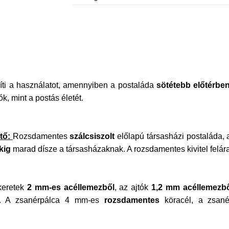
egíti a használatot, amennyiben a postaláda
sötétebb előtérbe
k, mint a postás életét.
tő:
Rozsdamentes
szálcsiszolt
előlapú társasházi postaláda, 
kig
marad dísze a társasházaknak. A rozsdamentes kivitel felár
keretek
2 mm-es acéllemezből
, az ajtók
1,2 mm acéllemezb
át. A zsanérpálca 4 mm-es
rozsdamentes
köracél, a zsanér