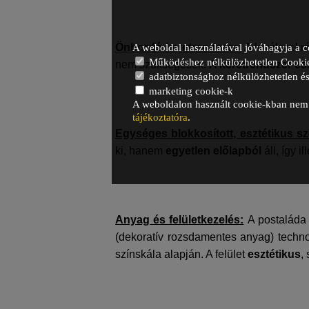
Önhordó keretrendszer:
A levélszekr
A weboldal használatával jóváhagyja a c
Működéshez nélkülözhetetlen Cooki
nem szükségesek.
A keretrendszer es
adatbiztonsághoz nélkülözhetetlen és 
marketing cookie-k
A weboldalon használt cookie-kban nem t
tájékoztatóra
.
Egységes blokkosított, esztétikus sz
ki, hanem
egyetlen előlapból
áll, így i
Anyag és felületkezelés:
A postaláda 
(dekoratív rozsdamentes anyag) technol
színskála alapján. A felület
esztétikus
,