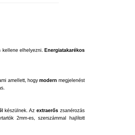
n
kellene elhelyezni.
Energiatakarékos
ami amellett, hogy
modern
megjelenést
as.
ől
készülnek. Az
extraerős
zsanérozás
tartók 2mm-es, szerszámmal hajlított