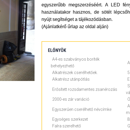
egyszerűbb megszerzéséért. A LED fé
használatakor hasznos, de sötét lépcsőh
nyújt segítséget a tájékozódásban.
(Ajánlatkérő űrlap az oldal alján)
ELŐNYÖK
A4-es szabványos boríték
A
behelyezhető
Alkatrészek cserélhetőek.
5
Alkatrész utánpótlás
E
S
Erősített rozsdamentes zsanérozás
vá
2000-es zár variáció
Ö
A
Egyszerűen cserélhető névcímke
m
Egységes szerkezet
B
Falra szerelhető
G