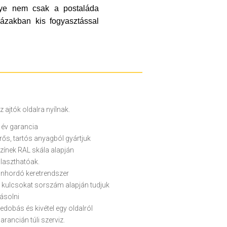
nye nem csak a postaláda
ázakban kis fogyasztással
z ajtók oldalra nyílnak.
 év garancia
rős, tartós anyagból gyártjuk
zínek RAL skála alapján
laszthatóak.
nhordó keretrendszer
 kulcsokat sorszám alapján tudjuk
ásolni
edobás és kivétel egy oldalról
arancián túli szerviz.