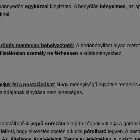
 könnyedén
egykézzel
kinyitható. A benyúlás
kényelmes
, az a
oknál.
yűrődés mentesen behelyezhető:
A bedobónyílást olyan méretű
illetéktelen személy ne férhessen
a küldeményekhez.
eljük fel a postaládákat:
Nagy mennyiségű együttes rendelés es
taládájának kinyitása nem lehetséges.
on található
4-jegyű sorszám
alapján cégünk vállalja a garanci
s
felírni
, hogy elvesztés esetén a kulcs
pótolható
legyen. A post
. Az Általános Adatvédelmi Rendelet értelmében a gyártó ne