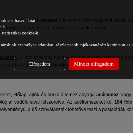
ényeket egy
önálló kerettel
a falazatra lehet rögzíteni, lábak v
ookie-k használatát.
e-k
ztétikus
, szerves részét képezi a levélszekrénynek.
statisztikai cookie-k
árolunk személyes adatokat, részletesebb tájékoztatásért kattintson az
erkezet:
A levélszekrény blokkot nem különálló postaláda dob
Mindet elfogadom
Elfogadom
llesztési hézagok, hajlítási
hibák nem fordulhatnak elő
.
keret, előlap, ajtók és burkoló lemez anyaga
acéllemez
, vagy
ógiai védőfóliával felszerelve. Az acéllemezeket kb
. 184 féle
 selyemfényű, a bő színválaszték lehetővé teszi a postaládák kör