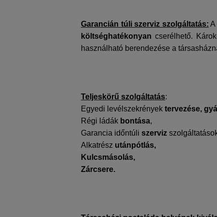
Garancián túli szerviz szolgáltatás:
A 
költséghatékonyan
cserélhető. Káro
használható berendezése a társasházn
Teljeskörű szolgáltatás
:
Egyedi levélszekrények
tervezése, gyá
Régi ládák
bontása
,
Garancia időntúli
szerviz
szolgáltatások
Alkatrész
utánpótlás,
Kulcsmásolás,
Zárcsere.