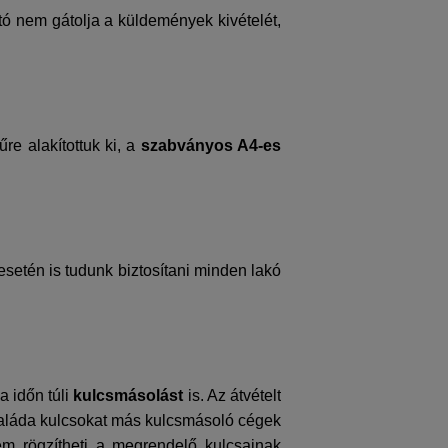
jtó nem gátolja a küldemények kivételét,
re alakítottuk ki, a
szabványos A4-es
etén is tudunk biztosítani minden lakó
a időn túli
kulcsmásolást
is. Az átvételt
aláda kulcsokat más kulcsmásoló cégek
m rögzítheti a megrendelő kulcsainak