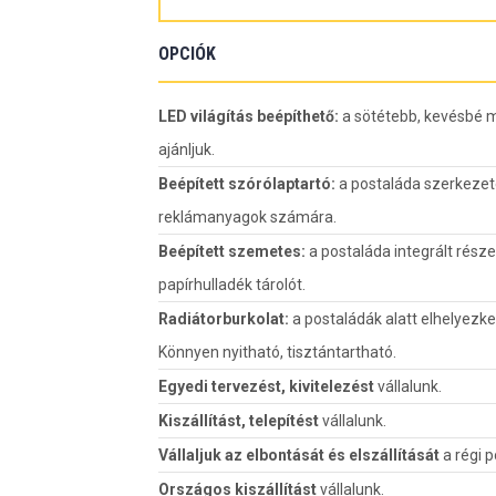
OPCIÓK
LED világítás beépíthető:
a sötétebb, kevésbé m
ajánljuk.
Beépített szórólaptartó:
a postaláda szerkezeté
reklámanyagok számára.
Beépített szemetes:
a postaláda integrált része
papírhulladék tárolót.
Radiátorburkolat:
a postaládák alatt elhelyezke
Könnyen nyitható, tisztántartható.
Egyedi tervezést, kivitelezést
vállalunk.
Kiszállítást, telepítést
vállalunk.
Vállaljuk az elbontását és elszállítását
a régi 
Országos kiszállítást
vállalunk.