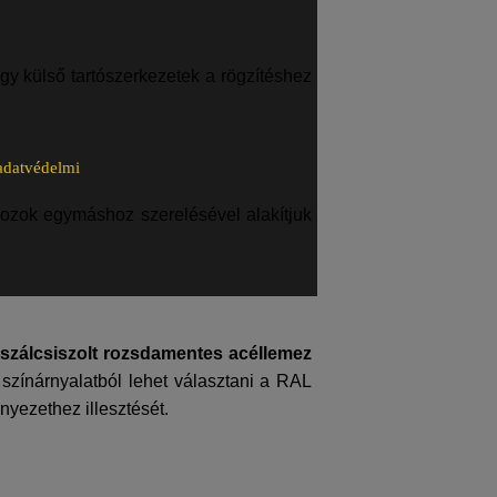
agy külső tartószerkezetek a rögzítéshez
adatvédelmi
ozok egymáshoz szerelésével alakítjuk
szálcsiszolt rozsdamentes acéllemez
színárnyalatból lehet választani a RAL
nyezethez illesztését.