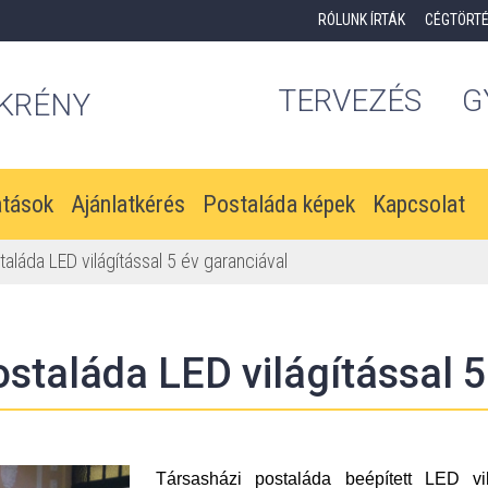
RÓLUNK ÍRTÁK
CÉGTÖRT
TERVEZÉS
G
KRÉNY
atások
Ajánlatkérés
Postaláda képek
Kapcsolat
aláda LED világítással 5 év garanciával
staláda LED világítással 5
Társasházi postaláda beépített LED vi