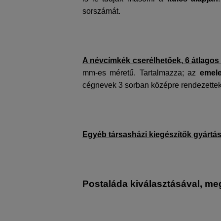
sorszámát.
A névcímkék cserélhetőek, 6 átlagos m
mm-es méretű. Tartalmazza; az
emel
cégnevek 3 sorban középre rendezette
Egyéb társasházi kiegészítők gyártás
Postaláda kiválasztásával, me