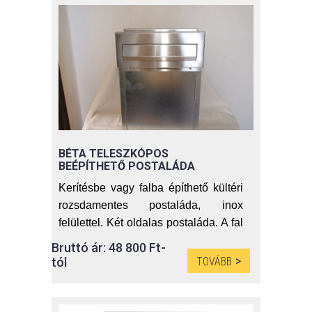
Beépítési útmutatóval.
20-27 cm között állítható mélység
Az árak az áfát tartalmazzák.
BÉTA TELESZKÓPOS
BEÉPÍTHETŐ POSTALÁDA
Kerítésbe vagy falba építhető kültéri
rozsdamentes postaláda, inox
felülettel. Két oldalas postaláda. A fal
vastagságához néhány csavar
Bruttó ár: 48 800 Ft-
meglazításával könnyedén
tól
TOVÁBB
hozzáigazíthatja a postaláda
mélységét!
Beépítési útmutatóval.