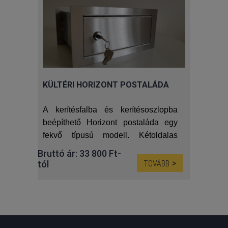
KÜLTÉRI HORIZONT POSTALÁDA
A kerítésfalba és kerítésoszlopba
beépíthető Horizont postaláda egy
fekvő típusú modell. Kétoldalas
rozsdamentes postaláda. A postaláda
Bruttó ár: 33 800 Ft-
mélysége a fal vastagságához
tól
TOVÁBB
igazítható.
Az árak az áfát tartalmazzák.