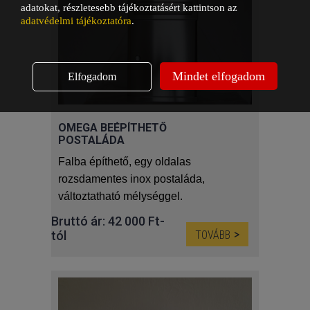
20 centiméteres falvastagságtól
adatokat, részletesebb tájékoztatásért kattintson az
tudunk biztosítani beépíthető
adatvédelmi tájékoztatóra
.
postaládát ebből a modellből!
Az árak az áfát tartalmazzák.
Mindet elfogadom
Elfogadom
OMEGA BEÉPÍTHETŐ
POSTALÁDA
Falba építhető, egy oldalas
rozsdamentes inox postaláda,
változtatható mélységgel.
14,5 centiméter mély kivágástól
Bruttó ár: 42 000 Ft-
egészen 60,5 centiméter mély
tól
TOVÁBB
kivágásig rendelkezünk beépíthető
verziókkal ebből a postaláda
modellből.
Az árak az áfát tartalmazzák.