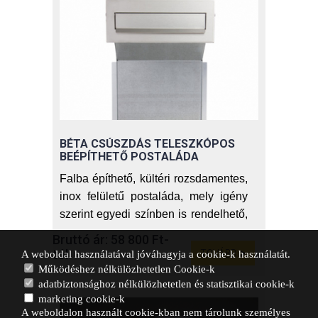
Már 15centiméterfalvastagsághoz is
tudunk beépíthető postaládát
biztosítani ebből a modellből.
Az árak az áfát tartalmazzák.
BÉTA CSÚSZDÁS TELESZKÓPOS
BEÉPÍTHETŐ POSTALÁDA
Falba építhető, kültéri rozsdamentes,
inox felületű postaláda, mely igény
szerint egyedi színben is rendelhető,
ez esetben kifejezetten kültéri
Bruttó ár: 58 800 Ft-
technológiával porszórt
tól
TOVÁBB
A weboldal használatával jóváhagyja a cookie-k használatát.
levélszekrényt szállítunk. Kétoldalas
Működéshez nélkülözhetetlen Cookie-k
adatbiztonsághoz nélkülözhetetlen és statisztikai cookie-k
postaláda modell.
marketing cookie-k
A weboldalon használt cookie-kban nem tárolunk személyes