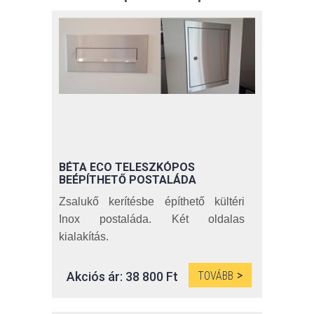
BÉTA ECO TELESZKÓPOS
BEÉPÍTHETŐ POSTALÁDA
Zsalukő kerítésbe építhető kültéri
Inox postaláda. Két oldalas
kialakítás.
A fal vastagságához pár csavar
meglazításával könnyedén
Akciós ár: 38 800 Ft
TOVÁBB
hozzáigazíthatja a postaláda
mélységét!