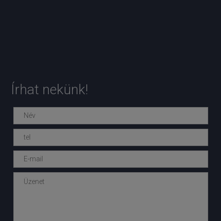
Írhat nekünk!