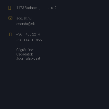
1173 Budapest, Ludas u. 2.
sd@sk.hu
csanda@sk.hu
+36 1 405 2214
+36 30 401 1955
Cégtörténet
Cégadatok
Jogi nyilatkozat