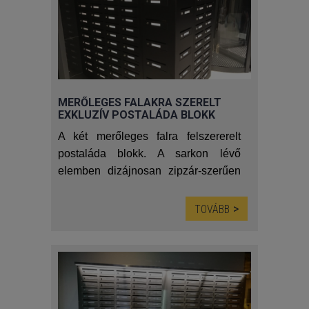
MERŐLEGES FALAKRA SZERELT
EXKLUZÍV POSTALÁDA BLOKK
A két merőleges falra felszererelt
postaláda blokk. A sarkon lévő
elemben dizájnosan zipzár-szerűen
helyezkednek el a postaláda
rekeszek, ezáltal kihasználva
TOVÁBB
maximálisan minden felületet. Így
ugyan a postaláda blokk két falon
helyezkedik el, két előlap van két
irányban, a sarokelem által
összekötve mégis egy egészet alkot;
Kreatív, elegáns és exkluzív