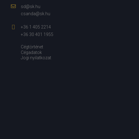
sd@sk.hu
csanda@sk.hu
+36 1 405 2214
+36 30 401 1955
Cégtörténet
Cégadatok
Jogi nyilatkozat