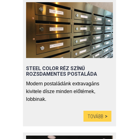
rekeszeket eredményez. Az
oldalranyíló ajtók gondoskodnak a
felhasználóbarát élményről.
Süllyesztett kivitel alsó és felső
burkolatokkal kiegészítve
(Ajánlatkérő űrlap az oldal alján)
STEEL COLOR RÉZ SZÍNŰ
ROZSDAMENTES POSTALÁDA
Modern postaládánk extravagáns
kivitele dísze minden előtérnek,
lobbinak.
(Ajánlatkérő űrlap az oldal alján)
TOVÁBB