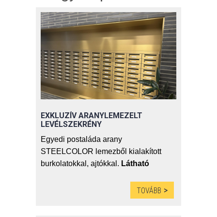
EXKLUZÍV ARANYLEMEZELT
LEVÉLSZEKRÉNY
Egyedi postaláda arany
STEELCOLOR lemezből kialakított
burkolatokkal, ajtókkal.
Látható
kötéseket nem tartalmaz.
Előlapot
teljes egészében a nagy méretű
TOVÁBB
rekesz ajtók teszik ki. Ez a kialakítás
tágas, kényelmesen használható