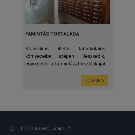
papírhulladékok számára.
(Ajánlatkérő űrlap az oldal alján)
FAMINTÁS POSTALÁDA
Klasszikus, illetve faburkolatos
környezetbe szépen illeszkedik,
egyeztetve a fa mintázat esztétikáját
és az acél keménységét, használati
értékeit. LED világítás teszi még
TOVÁBB
egyszerűbbé a postaláda használatát
a sötétebb előterekben.
(Ajánlatkérő űrlap az oldal alján)
1173 Budapest, Ludas u. 2.