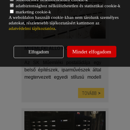
a felhasználóbarát élményről.
adatbiztonsághoz nélkülözhetetlen és statisztikai cookie-k
(Ajánlatkérő űrlap az oldal alján)
marketing cookie-k
A weboldalon használt cookie-kban nem tárolunk személyes
adatokat, részletesebb tájékoztatásért kattintson az
adatvédelmi tájékoztatóra
.
MŰEMLÉKI ÁLLÓ POSTALÁDA
Mindet elfogadom
Elfogadom
Az SK Műemléki postaládája egy
belső építészek, iparművészek által
megtervezett egyedi stílusú modell
műemléki és örökségvédelem alatt
álló épületek részére.
TOVÁBB
(Ajánlatkérő űrlap az oldal alján)