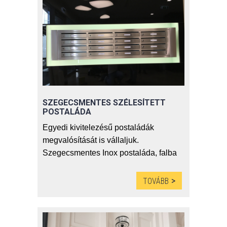
SZEGECSMENTES SZÉLESÍTETT
POSTALÁDA
Egyedi kivitelezésű postaládák
megvalósítását is vállaljuk.
Szegecsmentes Inox postaláda, falba
süllyesztett kivitelben, szélesített
rekeszekkel.
TOVÁBB