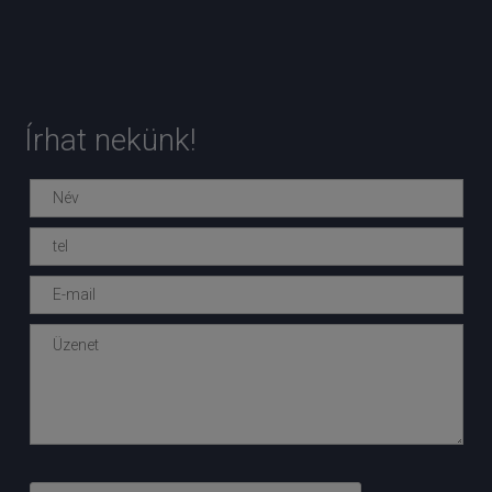
Írhat nekünk!