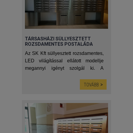
termékünk.
(Ajánlatkérő űrlap az oldal alján)
TÁRSASHÁZI SÜLLYESZTETT
ROZSDAMENTES POSTALÁDA
LED VILÁGÍTÁSSAL
Az SK Kft süllyesztett rozsdamentes,
LED világítással ellátott modellje
megannyi igényt szolgál ki. A
falbasüllyesztett levélszekrény szűk
előterekben sem jelent akadályt.
TOVÁBB
Tartós rozsdamentes acél szerkezete
hosszú éveken át nyújt esztétikus
látványt. A LED világítás pedig
megkönnyíti a postaláda használatát.
Igény szerint a képen látható zárható
szemetessel is ellátható a