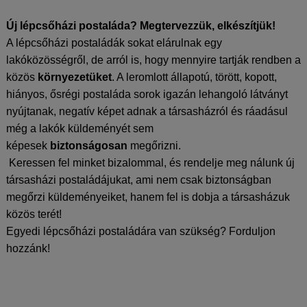
Új lépcsőházi postaláda? Megtervezzük, elkészítjük!
A lépcsőházi postaládák sokat elárulnak egy
lakóközösségről, de arról is, hogy mennyire tartják rendben a
közös
környezetüket
. A leromlott állapotú, törött, kopott,
hiányos, ősrégi postaláda sorok igazán lehangoló látványt
nyújtanak, negatív képet adnak a társasházról és ráadásul
még a lakók küldeményét sem
képesek
biztonságosan
megőrizni.
Keressen fel minket bizalommal, és rendelje meg nálunk új
társasházi postaládájukat, ami nem csak biztonságban
megőrzi küldeményeiket, hanem fel is dobja a társasházuk
közös terét!
Egyedi lépcsőházi postaládára van szükség? Forduljon
hozzánk!