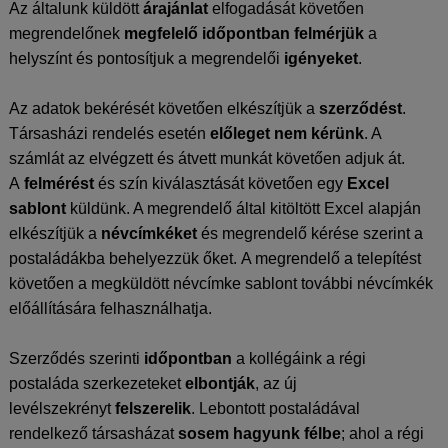
Az általunk küldött
árajánlat
elfogadását követően
megrendelőnek
megfelelő időpontban
felmérjük
a
helyszínt és pontosítjuk a megrendelői
igényeket
.
Az adatok bekérését követően elkészítjük a
szerződést
.
Társasházi rendelés esetén
előleget nem kérünk
. A
számlát az elvégzett és átvett munkát követően adjuk át.
A
felmérést
és szín kiválasztását követően egy
Excel
sablont
küldünk. A megrendelő által kitöltött Excel alapján
elkészítjük a
névcímkéket
és megrendelő kérése szerint a
postaládákba behelyezzük őket. A megrendelő a telepítést
követően a megküldött névcímke sablont további névcímkék
előállítására felhasználhatja.
Szerződés szerinti
időpontban
a kollégáink a régi
postaláda szerkezeteket
elbontják
, az új
levélszekrényt
felszerelik
. Lebontott postaládával
rendelkező társasházat
sosem hagyunk félbe
; ahol a régi