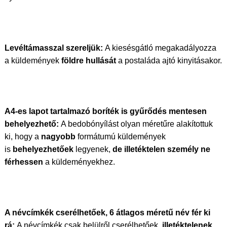
Levéltámasszal szereljük:
A kiesésgátló megakadályozza
a küldemények
földre hullását
a postaláda ajtó kinyitásakor.
A4-es lapot tartalmazó boríték is gyűrődés mentesen
behelyezhető:
A bedobónyílást olyan méretűre alakítottuk
ki, hogy a
nagyobb
formátumú küldemények
is
behelyezhetőek
legyenek,
de illetéktelen személy ne
férhessen
a küldeményekhez.
A névcímkék cserélhetőek, 6 átlagos méretű név fér ki
rá:
A névcímkék csak belülről cserélhetőek,
illetéktelenek