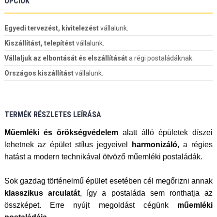
OPCIÓK
Egyedi tervezést, kivitelezést
vállalunk.
Kiszállítást, telepítést
vállalunk.
Vállaljuk az elbontását és elszállítását
a régi postaládáknak.
Országos kiszállítást
vállalunk.
TERMÉK RÉSZLETES LEÍRÁSA
Műemléki és örökségvédelem
alatt álló épületek díszei
lehetnek az épület stílus jegyeivel
harmonizáló
, a régies
hatást a modern technikával ötvöző műemléki postaládák.
Sok gazdag történelmű épület esetében cél megőrizni annak
klasszikus arculatát
, így a postaláda sem ronthatja az
összképet. Erre nyújt megoldást cégünk
műemléki