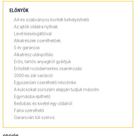
ELŐNYÖK
A4-es szabványos boríték behelyezhető
Az ajtók oldalra nyílnak.
Levél kiesésgátlóval
Alkatrészek cserélhetőek.
5 év garancia
Alkatrész utánpótlás
Erős, tartós anyagból gyártjuk
Erősített rozsdamentes zsanérozás
2000-es zár variáció
Egyszerűen cserélhető névcímke
A kulcsokat sorszám alapján tudjuk másolni
Egymásba építhető
Bedobás és kivétel egy oldalról
Falra szerelhető
Garancián túli szerviz.