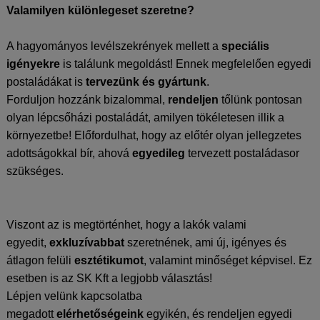
Valamilyen különlegeset szeretne?
A hagyományos levélszekrények mellett a
speciális
igényekre
is találunk megoldást! Ennek megfelelően egyedi
postaládákat is
tervezünk és gyártunk
.
Forduljon hozzánk bizalommal,
rendeljen
tőlünk pontosan
olyan lépcsőházi postaládát, amilyen tökéletesen illik a
környezetbe! Előfordulhat, hogy az előtér olyan jellegzetes
adottságokkal bír, ahová
egyedileg
tervezett postaládasor
szükséges.
Viszont az is megtörténhet, hogy a lakók valami
egyedit,
exkluzívabbat
szeretnének, ami új, igényes és
átlagon felüli
esztétikumot
, valamint minőséget képvisel. Ez
esetben is az SK Kft a legjobb választás!
Lépjen velünk kapcsolatba
megadott
elérhetőségeink
egyikén, és rendeljen egyedi