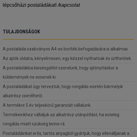
lépcsőházi postaládákat!
/kapcsolat
TULAJDONSÁGOK
A postaláda szabványos A4-es boríték befogadására is alkalmas.
Az ajtók oldalra, kényelmesen, egy kézzel nyithatóak és üríthetőek.
A postaládákba kiesésgátlót szerelünk, hogy ajtónyitáskor a
küldemények ne essenek ki.
A postaládákat úgy terveztük, hogy rongálás esetén bármelyik
alkatrész cserélhető.
A termékre 5 év teljeskörű garanciát vállalunk.
Termékeinkhez vállaljuk az alkatrész utánpótlást, ha esteleg
rongálás miatt szükség lenne rá.
Postaládáinkat erős, tartós anyagból gyártjuk, hogy ellenálljanak a