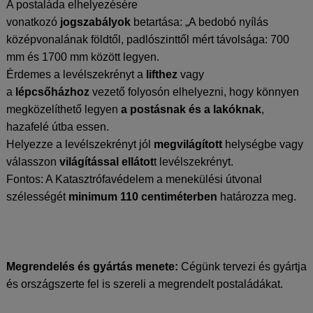
A postaláda elhelyezésére
vonatkozó
jogszabályok
betartása: „A bedobó nyílás
középvonalának földtől, padlószinttől mért távolsága: 700
mm és 1700 mm között legyen.
Érdemes a levélszekrényt a
lifthez
vagy
a
lépcsőházhoz
vezető folyosón elhelyezni, hogy könnyen
megközelíthető legyen
a postásnak és a lakóknak
,
hazafelé útba essen.
Helyezze a levélszekrényt jól
megvilágított
helységbe vagy
válasszon
világítással
ellátot
t levélszekrényt.
Fontos: A Katasztrófavédelem a menekülési útvonal
szélességét
minimum 110 centiméterben
határozza meg.
Megrendelés és gyártás menete:
Cégünk tervezi és gyártja
és országszerte fel is szereli a megrendelt postaládákat.