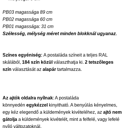
PB03 magassága 89 cm
PB02 magassága 60 cm
PB01 magassága: 31 cm
Szélesség, mélység méret minden blokknál ugyanaz.
Színes egyéniség:
A postaláda színeit a teljes RAL
skálából,
184 szín közül
választhatja ki.
2 tetszőleges
szín
választását az
alapár
tartalmazza.
Az ajtók oldalra nyílnak
: A postaláda
könnyedén
egykézzel
kinyitható. A benyúlás kényelmes,
egy kéz elegendő a küldemények kivételéhez, az
ajtó nem
gátolja
a küldemények kivételét, mint a felfelé, vagy lefelé
nyíló változatoknál.