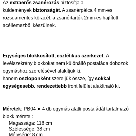
Az
extraerős zsanérozás
biztosítja a
küldemények
biztonságát
. A zsanérpálca 4 mm-es
rozsdamentes köracél, a zsanértartók 2mm-es hajlított
acéllemezből készülnek.
Egységes blokkosított, esztétikus szerkezet:
A
levélszekrény blokkokat nem különálló postaláda dobozok
egymáshoz szerelésével alakítjuk ki,
hanem
oszloponként
szereljük össze, így
sokkal
egységesebb, rendezettebb
front felület alakítható ki.
Méretek:
PB04 ➤ 4 db egymás alatti postaládát tartalmazó
blokk méretei:
Magassága: 118 cm
Szélessége: 38 cm
Mélysége: 8 cm