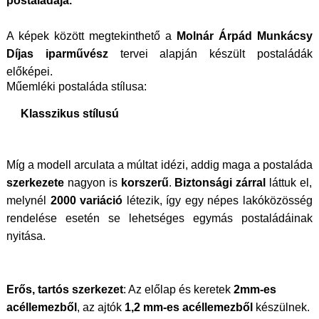
postaládája.
A képek között megtekinthető a
Molnár Árpád Munkácsy
Díjas iparművész
tervei alapján készült postaládák
előképei.
Műemléki postaláda stílusa:
Klasszikus stílusú
Míg a modell arculata a múltat idézi, addig maga a postaláda
szerkezete
nagyon is
korszerű
.
Biztonsági zárral
láttuk el,
melynél
2000 variáció
létezik, így egy népes lakóközösség
rendelése esetén se lehetséges egymás postaládáinak
nyitása.
Erős, tartós szerkezet
: Az előlap és keretek
2mm-es
acéllemezből
, az ajtók
1,2 mm-es acéllemezből
készülnek.