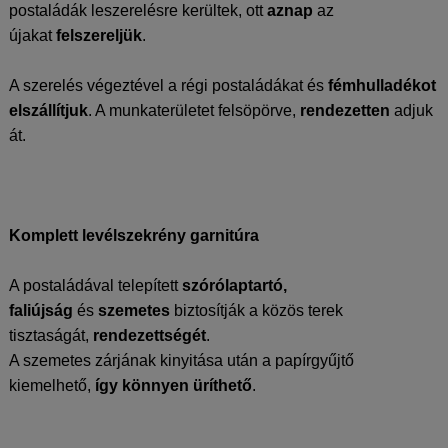
postaládák leszerelésre kerültek, ott
aznap
az
újakat
felszereljük
.
A szerelés végeztével a régi postaládákat és
fémhulladékot
elszállítjuk
. A munkaterületet felsöpörve,
rendezetten
adjuk
át.
Komplett levélszekrény garnitúra
A postaládával telepített
szórólaptartó,
faliújság
és
szemetes
biztosítják a közös terek
tisztaságát,
rendezettségét
.
A szemetes zárjának kinyitása után a papírgyűjtő
kiemelhető,
így könnyen üríthető
.