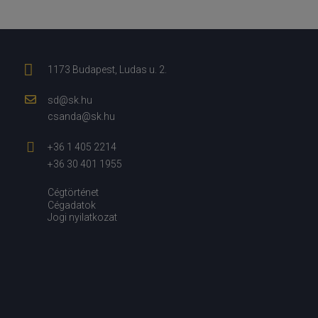
1173 Budapest, Ludas u. 2.
sd@sk.hu
csanda@sk.hu
+36 1 405 2214
+36 30 401 1955
Cégtörténet
Cégadatok
Jogi nyilatkozat