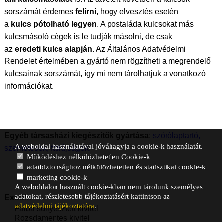
sorszámát érdemes
felírni
, hogy elvesztés esetén
a
kulcs pótolható legyen
. A postaláda kulcsokat más
kulcsmásoló cégek is le tudják másolni, de csak
az
eredeti kulcs alapján
. Az Általános Adatvédelmi
Rendelet értelmében a gyártó nem rögzítheti a megrendelő
kulcsainak sorszámát, így mi nem tárolhatjuk a vonatkozó
információkat.
Egyéb társasházi kiegészítők gyártása
:
szórólaptartó
,
A weboldal használatával jóváhagyja a cookie-k használatát.
szemetesek
,
faliújságok
.
Működéshez nélkülözhetetlen Cookie-k
adatbiztonsághoz nélkülözhetetlen és statisztikai cookie-k
marketing cookie-k
A weboldalon használt cookie-kban nem tárolunk személyes
adatokat, részletesebb tájékoztatásért kattintson az
Extrák:
adatvédelmi tájékoztatóra
.
Falba süllyesztett kivitel
Rozsdamentes kivitel