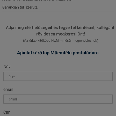
Garancián túli szerviz.
Adja meg elérhetőségeit és tegye fel kérdéseit, kollégánk
rövidesen megkeresi Önt!
(Az űrlap kitöltése NEM minősül megrendelésnek)
Ajánlatkérő lap Műemléki postaládára
Név
email
Cím