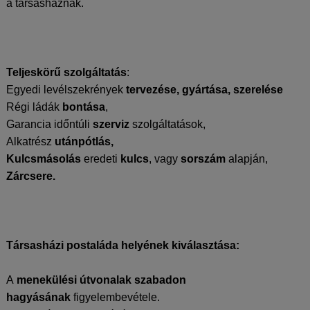
a társasháznak.
Teljeskörű szolgáltatás
:
Egyedi levélszekrények
tervezése, gyártása, szerelése
Régi ládák
bontása
,
Garancia időntúli
szerviz
szolgáltatások,
Alkatrész
utánpótlás,
Kulcsmásolás
eredeti
kulcs
, vagy
sorszám
alapján,
Zárcsere.
Társasházi postaláda helyének kiválasztása:
A
menekülési útvonalak szabadon
hagyásának
figyelembevétele.