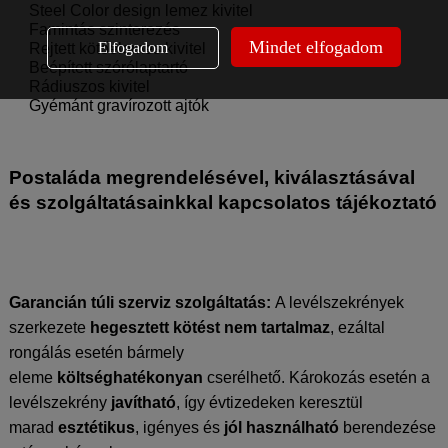
Steel Color design lemez kivitel
Famintás szinterezés
Mindet elfogadom
Elfogadom
Rejtett kötőelemes kivitel
Beépített szórólaptartó
Rádiuszos kivitel
Gyémánt gravírozott ajtók
Postaláda megrendelésével, kiválasztásával
és szolgáltatásainkkal kapcsolatos tájékoztató
Garancián túli szerviz szolgáltatás:
A levélszekrények
szerkezete
hegesztett kötést nem tartalmaz
, ezáltal
rongálás esetén bármely
eleme
költséghatékonyan
cserélhető. Károkozás esetén a
levélszekrény
javítható
, így évtizedeken keresztül
marad
esztétikus
, igényes és
jól használható
berendezése