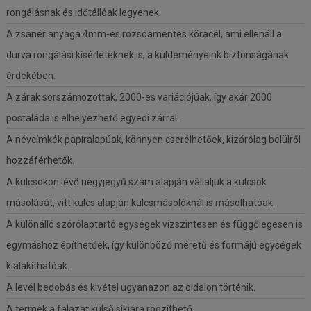
rongálásnak és időtállóak legyenek.
A zsanér anyaga 4mm-es rozsdamentes köracél, ami ellenáll a
durva rongálási kísérleteknek is, a küldeményeink biztonságának
érdekében.
A zárak sorszámozottak, 2000-es variációjúak, így akár 2000
postaláda is elhelyezhető egyedi zárral.
A névcímkék papíralapúak, könnyen cserélhetőek, kizárólag belülről
hozzáférhetők.
A kulcsokon lévő négyjegyű szám alapján vállaljuk a kulcsok
másolását, vitt kulcs alapján kulcsmásolóknál is másolhatóak.
A különálló szórólaptartó egységek vízszintesen és függőlegesen is
egymáshoz építhetőek, így különböző méretű és formájú egységek
kialakíthatóak.
A levél bedobás és kivétel ugyanazon az oldalon történik.
A termék a falazat külső síkjára rögzíthető.