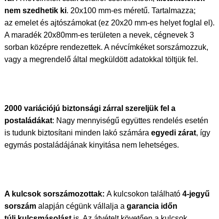
nem szedhetik ki
. 20x100 mm-es méretű. Tartalmazza;
az emelet és ajtószámokat (ez 20x20 mm-es helyet foglal el).
A maradék 20x80mm-es területen a nevek, cégnevek 3
sorban középre rendezettek. A névcímkéket sorszámozzuk,
vagy a megrendelő által megküldött adatokkal töltjük fel.
2000 variációjú biztonsági zárral szereljük fel a
postaládákat
: Nagy mennyiségű együttes rendelés esetén
is tudunk biztosítani minden lakó számára
egyedi zárat
, így
egymás postaládájának kinyitása nem lehetséges.
A kulcsok sorszámozottak:
A kulcsokon található
4-jegyű
sorszám
alapján cégünk vállalja a
garancia időn
túli
kulcsmásolást
is. Az átvételt követően a kulcsok