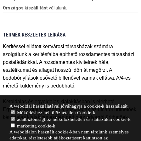
Országos kiszállítást
vállalunk.
TERMÉK RÉSZLETES LEÍRÁSA
Kerítéssel ellátott kertvárosi társasházak számára
szolgálunk a kerítésfalba építhető rozsdamentes társasházi
postaládánkkal. A rozsdamentes kivitelnek hála,
esztétikumát és állagát hosszú időn át megőrzi. A
bedobónyílások esővető billenővel vannak ellátva. A/4-es
méretű küldemény is bedobható.
Kétoldalas és egyoldalas kialakításban is elérhető.
A weboldal használatával jóváhagyja a cookie-k használatát.
Egyoldalas kilalakításban a postaládák az utcáról üríthetőek,
Működéshez nélkülözhetetlen Cookie-k
kétoldalas kialakítás esetén pedig az udvarról üríthetőek.
adatbiztonsághoz nélkülözhetetlen és statisztikai cookie-k
marketing cookie-k
A weboldalon használt cookie-kban nem tárolunk személyes
adatokat, részletesebb tájékoztatásért kattintson az