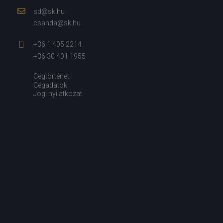
sd@sk.hu
csanda@sk.hu
+36 1 405 2214
+36 30 401 1955
Cégtörténet
Cégadatok
Jogi nyilatkozat