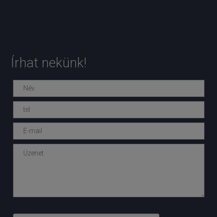
Írhat nekünk!