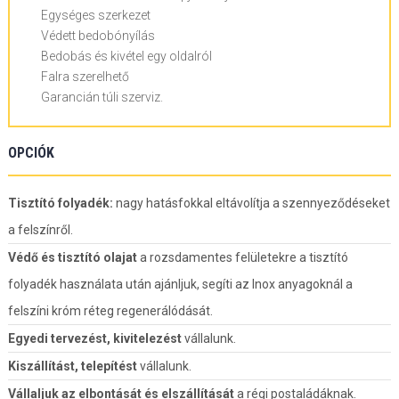
Egységes szerkezet
Védett bedobónyílás
Bedobás és kivétel egy oldalról
Falra szerelhető
Garancián túli szerviz.
OPCIÓK
Tisztító folyadék:
nagy hatásfokkal eltávolítja a szennyeződéseket
a felszínről.
Védő és tisztító olajat
a rozsdamentes felületekre a tisztító
folyadék használata után ajánljuk, segíti az Inox anyagoknál a
felszíni króm réteg regenerálódását.
Egyedi tervezést, kivitelezést
vállalunk.
Kiszállítást, telepítést
vállalunk.
Vállaljuk az elbontását és elszállítását
a régi postaládáknak.