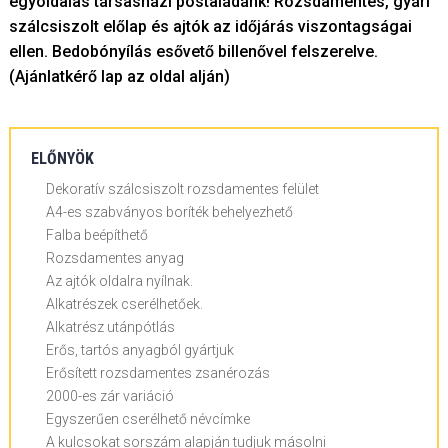
egyoldalas társasházi postaládánk! Rozsdamentes, gyári
szálcsiszolt előlap és ajtók az időjárás viszontagságai
ellen. Bedobónyílás esővető billenővel felszerelve.
(Ajánlatkérő lap az oldal alján)
ELŐNYÖK
Dekoratív szálcsiszolt rozsdamentes felület
A4-es szabványos boríték behelyezhető
Falba beépíthető
Rozsdamentes anyag
Az ajtók oldalra nyílnak.
Alkatrészek cserélhetőek.
Alkatrész utánpótlás
Erős, tartós anyagból gyártjuk
Erősített rozsdamentes zsanérozás
2000-es zár variáció
Egyszerűen cserélhető névcímke
A kulcsokat sorszám alapján tudjuk másolni