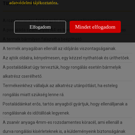
adatvédelmi tájékoztatóra
.
TULAJDONSÁGOK
A rozsdamentes felület gyári dekoratív szálcsiszolást kap.
Mindet elfogadom
Elfogadom
A postaláda szabványos A4-es boríték befogadására is alkalmas.
A termék bármilyen falazatba beépíthető
A termék anyagában ellenáll az időjárás viszontagságainak.
Az ajtók oldalra, kényelmesen, egy kézzel nyithatóak és üríthetőek.
A postaládákat úgy terveztük, hogy rongálás esetén bármelyik
alkatrész cserélhető.
Termékeinkhez vállaljuk az alkatrész utánpótlást, ha esteleg
rongálás miatt szükség lenne rá.
Postaládáinkat erős, tartós anyagból gyártjuk, hogy ellenálljanak a
rongálásnak és időtállóak legyenek.
A zsanér anyaga 4mm-es rozsdamentes köracél, ami ellenáll a
durva rongálási kísérleteknek is, a küldeményeink biztonságának