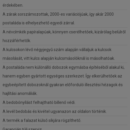
érdekében.
A zárak sorszámozottak, 2000-es variációjúak, így akár 2000
postaláda is elhelyezhető egyedi zárral.
A névcímkék papíralapúak, könnyen cserélhetőek, kizárólag belülről
hozzáférhetők.
A kulcsokon lévő négyjegyű szám alapján vállaljuk a kulcsok
másolását, vitt kulcs alapján kulcsmásolóknál is másolhatóak.
A postaláda nem különálló dobozok egymásba építéséből alakul ki,
hanem egyben gyártott egységes szerkezet. Így elkerülhetőek az
egybeépített dobozoknál gyakran előforduló illesztési hézagok és
hajlítási anomáliák.
A bedobónyílást felhajtható billenő védi.
A levél bedobás és kivétel ugyanazon az oldalon történik.
A termék a falazat külső síkjára rögzíthető.
Garancián túli szerviz.