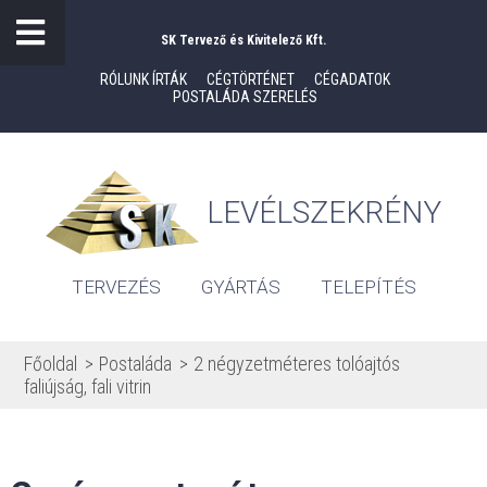
SK Tervező és Kivitelező Kft.
RÓLUNK ÍRTÁK
CÉGTÖRTÉNET
CÉGADATOK
POSTALÁDA SZERELÉS
LEVÉLSZEKRÉNY
TERVEZÉS
GYÁRTÁS
TELEPÍTÉS
Főoldal
Postaláda
2 négyzetméteres tolóajtós
faliújság, fali vitrin