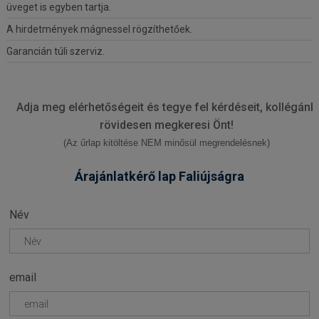
üveget is egyben tartja.
A hirdetmények mágnessel rögzíthetőek.
Garancián túli szerviz.
Adja meg elérhetőségeit és tegye fel kérdéseit, kollégánk
rövidesen megkeresi Önt!
(Az űrlap kitöltése NEM minősül megrendelésnek)
Árajánlatkérő lap Faliújságra
Név
email