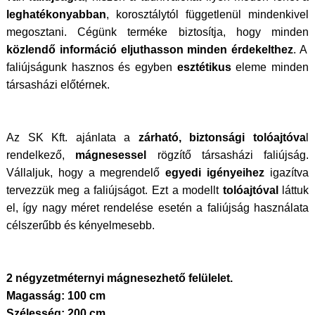
leghatékonyabban
, korosztálytól függetlenül mindenkivel
megosztani. Cégünk terméke biztosítja, hogy minden
közlendő információ eljuthasson minden érdekelthez
. A
faliújságunk hasznos és egyben
esztétikus
eleme minden
társasházi előtérnek.
Az SK Kft. ajánlata a
zárható, biztonsági tolóajtóva
l
rendelkező,
mágnesessel
rögzítő társasházi faliújság.
Vállaljuk, hogy a megrendelő
egyedi igényeihez
igazítva
tervezzük meg a faliújságot. Ezt a modellt
tolóajtóval
láttuk
el, így nagy méret rendelése esetén a faliújság használata
célszerűbb és kényelmesebb.
2 négyzetméternyi mágnesezhető felülelet.
Magasság: 100 cm
Szélesség: 200 cm