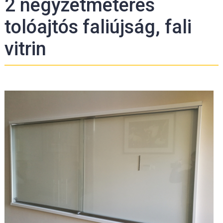
2 négyzetméteres
tolóajtós faliújság, fali
vitrin