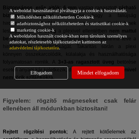
Biztonságos, erős ajtók: 6 mm
vastag ragasztott
zárható
A weboldal használatával jóváhagyja a cookie-k használatát.
biztonsági üvegajtó
meggátolja, hogy a faliújság
Működéshez nélkülözhetetlen Cookie-k
hirdetményei elkallódjanak, vagy azt illetéktelenek
adatbiztonsághoz nélkülözhetetlen és statisztikai cookie-k
marketing cookie-k
leszaggassák. Az
üveg
a plexivel ellentétben
nem mattul
A weboldalon használt cookie-kban nem tárolunk személyes
be
az idő, a hő és a fény hatására, bizonytalanná téve a
adatokat, részletesebb tájékoztatásért kattintson az
hirdetmények olvashatóságát. Takarítás során a plexi
adatvédelmi tájékoztatóra
.
könnyen összekarcolódik, külalakja és használhatósága
folyamatosan romlik. A
3+3-as ragasztott üveg
betörése
esetén anyagi kár keletkezik, de
tragédiát nem okoz, mivel
Mindet elfogadom
Elfogadom
nem törik szilánkokra.
Figyelem: rögzítő mágneseket csak felár
ellenében áll módunkban biztosítani!
Rejtett rögzítési pontok
; A rejtett kötőelemek az