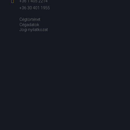
+36 1 405 2214
+36 30 401 1955
Cégtörténet
Cégadatok
Jogi nyilatkozat