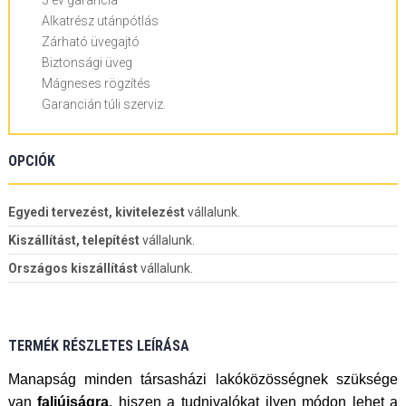
5 év garancia
Alkatrész utánpótlás
Zárható üvegajtó
Biztonsági üveg
Mágneses rögzítés
Garancián túli szerviz.
OPCIÓK
Egyedi tervezést, kivitelezést
vállalunk.
Kiszállítást, telepítést
vállalunk.
Országos kiszállítást
vállalunk.
TERMÉK RÉSZLETES LEÍRÁSA
Manapság minden társasházi lakóközösségnek szüksége
van
faliújságra
, hiszen a tudnivalókat ilyen módon lehet a