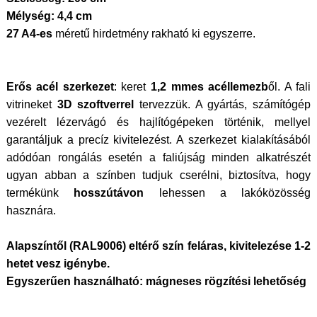
Mélység: 4,4 cm
27 A4-es
méretű hirdetmény rakható ki egyszerre.
Erős acél szerkezet
: keret
1,2 mmes acéllemezb
ől. A fali
vitrineket
3D szoftverrel
tervezzük. A gyártás, számítógép
vezérelt lézervágó és hajlítógépeken történik, mellyel
garantáljuk a precíz kivitelezést. A szerkezet kialakításából
adódóan rongálás esetén a faliújság minden alkatrészét
ugyan abban a színben tudjuk cserélni, biztosítva, hogy
termékünk
hosszútávon
lehessen a lakóközösség
hasznára.
Alapszíntől (RAL9006) eltérő szín feláras, kivitelezése 1-2
hetet vesz igénybe.
Egyszerűen használható: mágneses rögzítési lehetőség