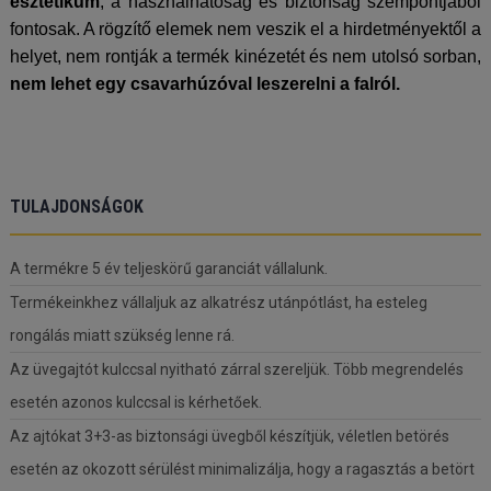
esztétikum
, a használhatóság és biztonság szempontjából
fontosak. A rögzítő elemek nem veszik el a hirdetményektől a
helyet, nem rontják a termék kinézetét és nem utolsó sorban,
nem lehet egy csavarhúzóval leszerelni a falról.
TULAJDONSÁGOK
A termékre 5 év teljeskörű garanciát vállalunk.
Termékeinkhez vállaljuk az alkatrész utánpótlást, ha esteleg
rongálás miatt szükség lenne rá.
Az üvegajtót kulccsal nyitható zárral szereljük. Több megrendelés
esetén azonos kulccsal is kérhetőek.
Az ajtókat 3+3-as biztonsági üvegből készítjük, véletlen betörés
esetén az okozott sérülést minimalizálja, hogy a ragasztás a betört