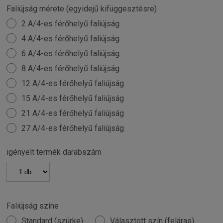
Faliújság mérete (egyidejű kifüggesztésre)
2 A/4-es férőhelyű faliújság
4 A/4-es férőhelyű faliújság
6 A/4-es férőhelyű faliújság
8 A/4-es férőhelyű faliújság
12 A/4-es férőhelyű faliújság
15 A/4-es férőhelyű faliújság
21 A/4-es férőhelyű faliújság
27 A/4-es férőhelyű faliújság
igényelt termék darabszám
Faliújság színe
Standard (szürke)
Választott szín (feláras)