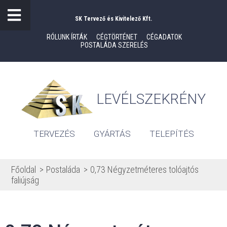
SK Tervező és Kivitelező Kft.
RÓLUNK ÍRTÁK
CÉGTÖRTÉNET
CÉGADATOK
POSTALÁDA SZERELÉS
LEVÉLSZEKRÉNY
TERVEZÉS
GYÁRTÁS
TELEPÍTÉS
Főoldal
Postaláda
0,73 Négyzetméteres tolóajtós
faliújság