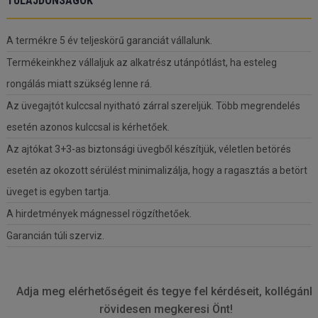
TULAJDONSÁGOK
A termékre 5 év teljeskörű garanciát vállalunk.
Termékeinkhez vállaljuk az alkatrész utánpótlást, ha esteleg
rongálás miatt szükség lenne rá.
Az üvegajtót kulccsal nyitható zárral szereljük. Több megrendelés
esetén azonos kulccsal is kérhetőek.
Az ajtókat 3+3-as biztonsági üvegből készítjük, véletlen betörés
esetén az okozott sérülést minimalizálja, hogy a ragasztás a betört
üveget is egyben tartja.
A hirdetmények mágnessel rögzíthetőek.
Garancián túli szerviz.
Adja meg elérhetőségeit és tegye fel kérdéseit, kollégánk
rövidesen megkeresi Önt!