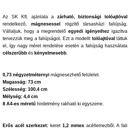
Az SK Kft. ajánlata a
zárható, biztonsági tolóajtóval
rendelkező,
mágnesessel
rögzítő társasházi faliújság.
Vállaljuk, hogy a megrendelő
egyedi igényeihez
igazítva
tervezzük meg a faliújságot. Ezt a modellt
tolóajtóval
láttuk
el, így nagy méret rendelése esetén a faliújság használata
célszerűbb
és
kényelmesebb
.
0,73 négyzetméternyi
mágnesezhető felülelet.
Magasság: 73 cm
Szélesség: 100,4 cm
Mélység: 4,4 cm
8 A4-es méretű
hirdetmény rakható ki egyszerre.
Erős acél szerkezet:
keret
1,2 mmes
acéllemezből. A fali