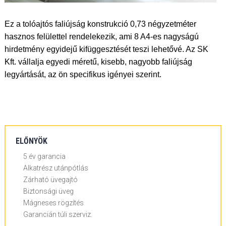
Ez a tolóajtós faliújság konstrukció 0,73 négyzetméter
hasznos felülettel rendelekezik, ami 8 A4-es nagyságú
hirdetmény egyidejű kifüggesztését teszi lehetővé. Az SK
Kft. vállalja egyedi méretű, kisebb, nagyobb faliújság
legyártását, az ön specifikus igényei szerint.
ELŐNYÖK
5 év garancia
Alkatrész utánpótlás
Zárható üvegajtó
Biztonsági üveg
Mágneses rögzítés
Garancián túli szerviz.