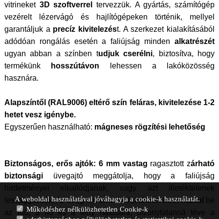
vitrineket
3D szoftverrel
tervezzük. A gyártás, számítógép
vezérelt lézervágó és hajlítógépeken történik, mellyel
garantáljuk a
precíz kivitelezés
t. A szerkezet kialakításából
adódóan rongálás esetén a faliújság minden
alkatrészét
ugyan abban a színben t
udjuk cserélni
, biztosítva, hogy
termékünk
hosszútávon
lehessen a lakóközösség
hasznára.
Alapszíntől (RAL9006) eltérő szín feláras, kivitelezése 1-2
hetet vesz igénybe.
Egyszerűen használható:
mágneses rögzítési lehetőség
Biztonságos, erős ajtók:
6 mm vastag
ragasztott z
árható
biztonsági
üvegajtó meggátolja, hogy a faliújság
hirdetményei elkallódjanak, vagy azt illetéktelenek
A weboldal használatával jóváhagyja a cookie-k használatát.
leszaggassák. Az üveg a plexivel ellentétben
nem mattul
be
Működéshez nélkülözhetetlen Cookie-k
az idő, a hő és a fény hatására, bizonytalanná téve a