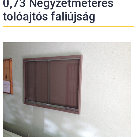
0,73 Négyzetméteres
tolóajtós faliújság