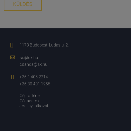
1173 Budapest, Ludas u. 2.
sd@sk.hu
csanda@sk.hu
+36 1 405 2214
+36 30 401 1955
Cégtörténet
Cégadatok
Jogi nyilatkozat