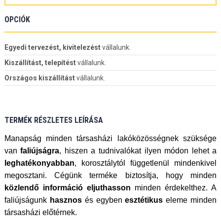
OPCIÓK
Egyedi tervezést, kivitelezést
vállalunk.
Kiszállítást, telepítést
vállalunk.
Országos kiszállítást
vállalunk.
TERMÉK RÉSZLETES LEÍRÁSA
Manapság minden társasházi lakóközösségnek szüksége
van
faliújságra
, hiszen a tudnivalókat ilyen módon lehet a
leghatékonyabban
, korosztálytól függetlenül mindenkivel
megosztani. Cégünk terméke biztosítja, hogy minden
közlendő információ eljuthasson
minden érdekelthez. A
faliújságunk
hasznos
és egyben
esztétikus
eleme minden
társasházi előtérnek.