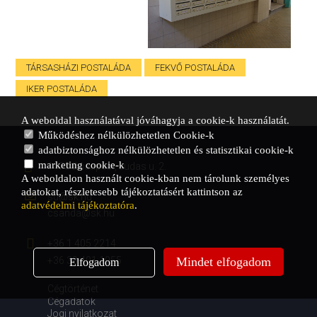
TÁRSASHÁZI POSTALÁDA
FEKVŐ POSTALÁDA
IKER POSTALÁDA
A weboldal használatával jóváhagyja a cookie-k használatát.
Működéshez nélkülözhetetlen Cookie-k
adatbiztonsághoz nélkülözhetetlen és statisztikai cookie-k
marketing cookie-k
1173 Budapest, Ludas u. 2.
A weboldalon használt cookie-kban nem tárolunk személyes
adatokat, részletesebb tájékoztatásért kattintson az
sd@sk.hu
adatvédelmi tájékoztatóra
.
csanda@sk.hu
+36 1 405 2214
+36 30 401 1955
Mindet elfogadom
Elfogadom
Cégtörténet
Cégadatok
Jogi nyilatkozat