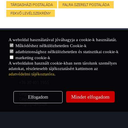
TÁRSASHÁZI POSTALÁDA
FALRA SZERELT POSTALÁDA
FEKVŐ LEVÉLSZEKRÉNY
A weboldal használatával jóváhagyja a cookie-k használatát.
1173 Budapest, Ludas u. 2.
Működéshez nélkülözhetetlen Cookie-k
adatbiztonsághoz nélkülözhetetlen és statisztikai cookie-k
sd@sk.hu
marketing cookie-k
A weboldalon használt cookie-kban nem tárolunk személyes
csanda@sk.hu
adatokat, részletesebb tájékoztatásért kattintson az
adatvédelmi tájékoztatóra
.
+36 1 405 2214
+36 30 401 1955
Cégtörténet
Mindet elfogadom
Elfogadom
Cégadatok
Jogi nyilatkozat