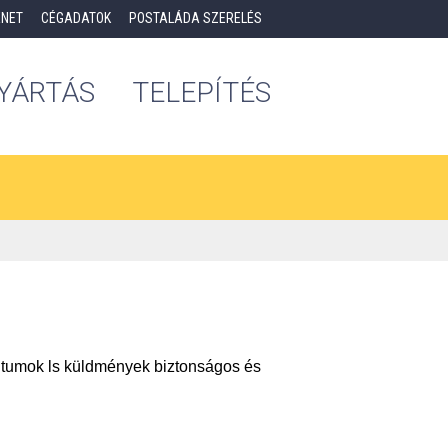
ÉNET
CÉGADATOK
POSTALÁDA SZERELÉS
YÁRTÁS
TELEPÍTÉS
ntumok ls küldmények biztonságos és