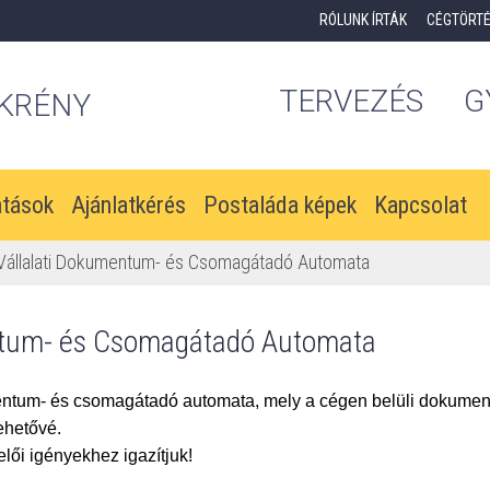
RÓLUNK ÍRTÁK
CÉGTÖRT
TERVEZÉS
G
KRÉNY
atások
Ajánlatkérés
Postaláda képek
Kapcsolat
állalati Dokumentum- és Csomagátadó Automata
ntum- és Csomagátadó Automata
mentum- és csomagátadó automata, mely a cégen belüli dokume
ehetővé.
ői igényekhez igazítjuk!