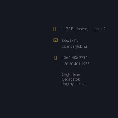
1173 Budapest, Ludas u. 2.
sd@sk.hu
csanda@sk.hu
+36 1 405 2214
+36 30 401 1955
Cégtörténet
Cégadatok
Jogi nyilatkozat