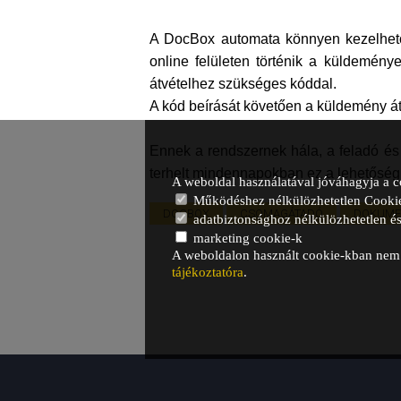
A DocBox automata könnyen kezelhető s
online felületen történik a küldeménye
átvételhez szükséges kóddal.
A kód beírását követően a küldemény átv
Ennek a rendszernek hála, a feladó és a
terhelt mindennapokban ez a lehetőség
A weboldal használatával jóváhagyja a c
Működéshez nélkülözhetetlen Cooki
DOCBOX
CSOMAGÁTADÓ
DOKUME
adatbiztonsághoz nélkülözhetetlen és 
marketing cookie-k
A weboldalon használt cookie-kban nem t
tájékoztatóra
.