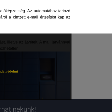
 előképzettség. Az automatához tartozó
áról a címzett e-mail értesítést kap az
, illetve az átvételt. A mai, járvánnyal
lözhetetlen.
adatvédelmi
rhat nekünk!