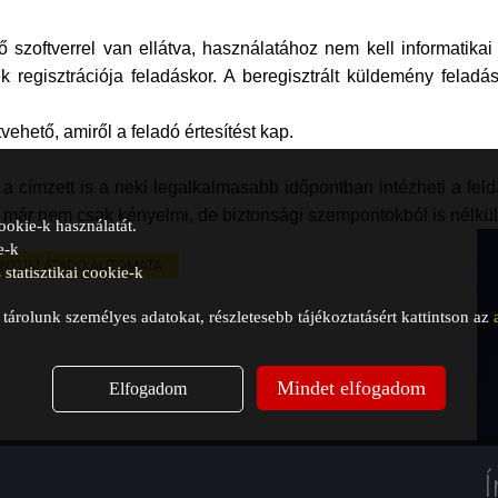
zoftverrel van ellátva, használatához nem kell informatikai
k regisztrációja feladáskor. A beregisztrált küldemény feladás
ehető, amiről a feladó értesítést kap.
 címzett is a neki legalkalmasabb időpontban intézheti a feldást
 már nem csak kényelmi, de biztonsági szempontokból is nélkü
ookie-k használatát.
e-k
NTUM ÁTADÓ AUTOMATA
statisztikai cookie-k
árolunk személyes adatokat, részletesebb tájékoztatásért kattintson az
Mindet elfogadom
Elfogadom
Í