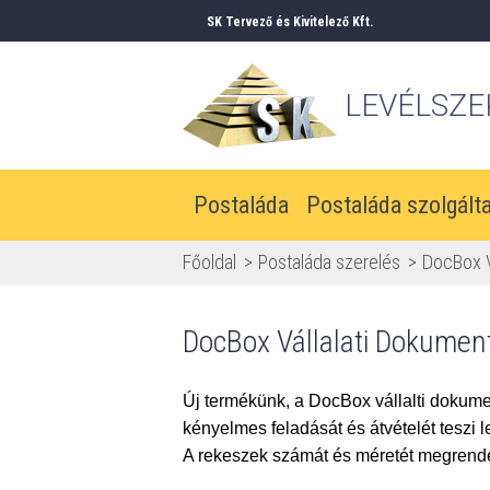
SK Tervező és Kivitelező Kft.
LEVÉLSZE
Postaláda
Postaláda szolgált
Főoldal
Postaláda szerelés
DocBox V
DocBox Vállalati Dokume
Új termékünk, a DocBox vállalti doku
kényelmes feladását és átvételét teszi l
A rekeszek számát és méretét megrendel